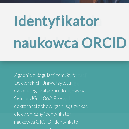
Administracja
Identyfikator
Projekt
Inspirujące
szkół doktorskich
naukowca ORCID
„Internacjonalizac
historie
Szkół
absolwentów
Przypominamy, że po reorganizacji
Zgodnie z Regulaminem Szkół
Doktorskich
Szkół Doktorskich UG obsługą
Doktorskich Uniwersytetu
administracyjną zajmują się
Gdańskiego załącznik do uchwały
wybrane osoby przy danych
Senatu UG nr 86/19 ze zm.
Serdecznie zapraszamy do
Uniwersytetu
Wydziałach
doktoranci zobowiązani są uzyskać
zapoznania się z historiami osób,
elektroniczny identyfikator
które uzyskały stopień doktora.
naukowca ORCID. Identyfikator
Absolwenci studiów doktoranckich