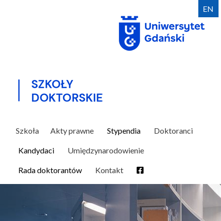
Przejdź
EN
do
treści
Szkoła
Akty prawne
Stypendia
Doktoranci
Kandydaci
Umiędzynarodowienie
Rada doktorantów
Kontakt