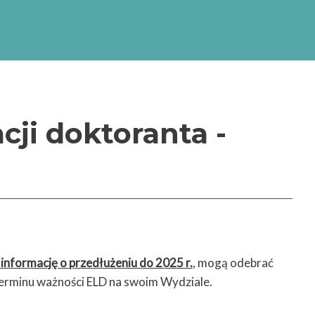
zacja Szkół Doktorskich
, akronim: „INTER-DOC)
emickiej (NAWA) w
doktorskich”.
ji doktoranta -
 informację o przedłużeniu do 2025 r.
, mogą odebrać
terminu ważności ELD na swoim Wydziale.