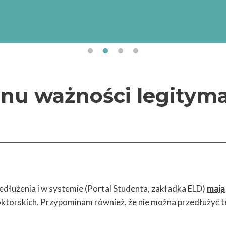
Uniwersytet Gdański realizuje projekt „Internacjonali
Uniwersytetu Gdańskiego” (numer projektu/umowy:
BPI/STE/2023/1/00017/DEC/01 z dnia 19.10.2023 r.
finansowany przez Narodową Agencję Wymiany Akad
ramach Programu „STER – Umiędzynarodowienie szkół 
nu ważności legitymac
edłużenia i w systemie (Portal Studenta, zakładka ELD)
mają
doktorskich. Przypominam również, że nie można przedłużyć 