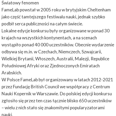
Światowy fenomen
FameLab powstał w 2005 roku w brytyjskim Cheltenham
jako część tamtejszego festiwalu nauki, jednak szybko
podbił serca publiczności na całym świecie.
Lokalne edycje konkursu były organizowane w ponad 30
krajach na wszystkich kontynentach, a na scenach
wystąpiło ponad 40 000 uczestników. Obecnie wydarzenie
odbywa się m.in. w Czechach, Niemczech, Szwajcarii,
Wielkiej Brytanii, Włoszech, Australii, Malezji, Republice
Południowej Afryki oraz Zjednoczonych Emiratach
Arabskich.
W Polsce FameLab był organizowany w latach 2012-2021
przez Fundację British Council we współpracy z Centrum
Nauki Kopernik w Warszawie. Do polskiej edycji konkursu
zgłosiło się przez ten czas łącznie blisko 650 uczestników
– wielu z nich stało się znakomitymi popularyzatorami
nauki.