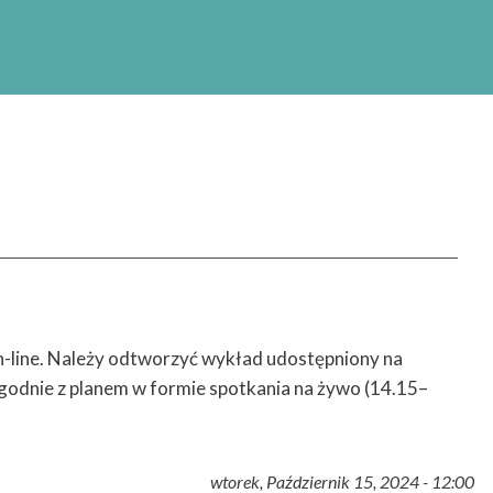
zacja Szkół Doktorskich
, akronim: „INTER-DOC)
emickiej (NAWA) w
doktorskich”.
on-line. Należy odtworzyć wykład udostępniony na
godnie z planem w formie spotkania na żywo (14.15–
wtorek, Październik 15, 2024 - 12:00