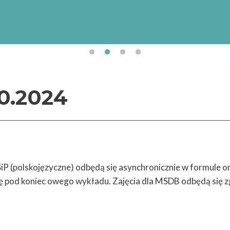
Uniwersytet Gdański realizuje projekt „Internacjonali
Uniwersytetu Gdańskiego” (numer projektu/umowy:
BPI/STE/2023/1/00017/DEC/01 z dnia 19.10.2023 r.
finansowany przez Narodową Agencję Wymiany Akad
ramach Programu „STER – Umiędzynarodowienie szkół 
0.2024
iP (polskojęzyczne) odbędą się asynchronicznie w formule 
ę pod koniec owego wykładu. Zajęcia dla MSDB odbędą się z