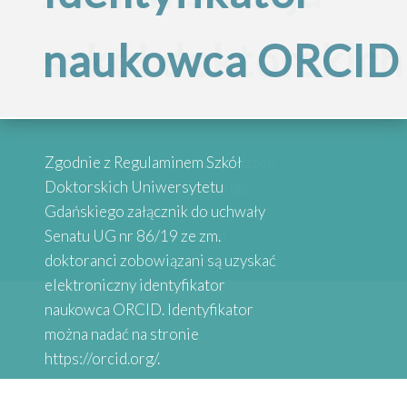
Inspirujące
szkół doktorskich
naukowca ORCID
„Internacjonalizac
historie
Szkół
absolwentów
Przypominamy, że po reorganizacji
Zgodnie z Regulaminem Szkół
Doktorskich
Szkół Doktorskich UG obsługą
Doktorskich Uniwersytetu
administracyjną zajmują się
Gdańskiego załącznik do uchwały
wybrane osoby przy danych
Senatu UG nr 86/19 ze zm.
Serdecznie zapraszamy do
Uniwersytetu
Wydziałach
doktoranci zobowiązani są uzyskać
zapoznania się z historiami osób,
elektroniczny identyfikator
które uzyskały stopień doktora.
naukowca ORCID. Identyfikator
Gdańskiego”
Absolwenci studiów doktoranckich
można nadać na stronie
z Uniwersytetów Partnerskich
https://orcid.org/.
SEA-EU DOC opowiadają o swoich
doświadczeniach naukowych.