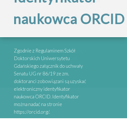
Inspirujące
szkół doktorskich
naukowca ORCID
„Internacjonalizac
historie
Szkół
absolwentów
Przypominamy, że po reorganizacji
Zgodnie z Regulaminem Szkół
Doktorskich
Szkół Doktorskich UG obsługą
Doktorskich Uniwersytetu
administracyjną zajmują się
Gdańskiego załącznik do uchwały
wybrane osoby przy danych
Senatu UG nr 86/19 ze zm.
Serdecznie zapraszamy do
Uniwersytetu
Wydziałach
doktoranci zobowiązani są uzyskać
zapoznania się z historiami osób,
elektroniczny identyfikator
które uzyskały stopień doktora.
naukowca ORCID. Identyfikator
Gdańskiego”
Absolwenci studiów doktoranckich
można nadać na stronie
z Uniwersytetów Partnerskich
https://orcid.org/.
SEA-EU DOC opowiadają o swoich
doświadczeniach naukowych.