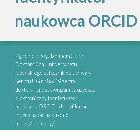
Inspirujące
szkół doktorskich
naukowca ORCID
„Internacjonalizac
historie
Szkół
absolwentów
Przypominamy, że po reorganizacji
Zgodnie z Regulaminem Szkół
Doktorskich
Szkół Doktorskich UG obsługą
Doktorskich Uniwersytetu
administracyjną zajmują się
Gdańskiego załącznik do uchwały
wybrane osoby przy danych
Senatu UG nr 86/19 ze zm.
Serdecznie zapraszamy do
Uniwersytetu
Wydziałach
doktoranci zobowiązani są uzyskać
zapoznania się z historiami osób,
elektroniczny identyfikator
które uzyskały stopień doktora.
naukowca ORCID. Identyfikator
Gdańskiego”
Absolwenci studiów doktoranckich
można nadać na stronie
z Uniwersytetów Partnerskich
https://orcid.org/.
SEA-EU DOC opowiadają o swoich
doświadczeniach naukowych.