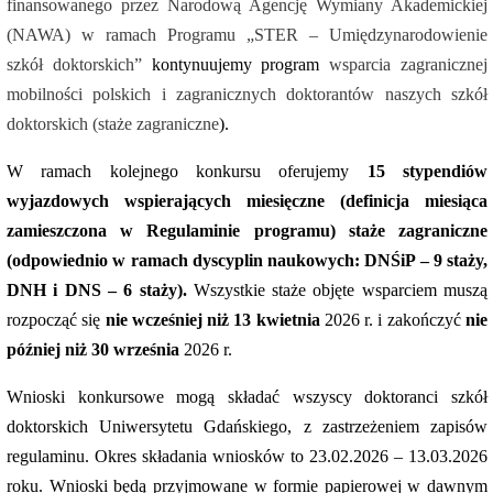
finansowanego przez Narodową Agencję Wymiany Akademickiej
(NAWA) w ramach Programu „STER – Umiędzynarodowienie
szkół doktorskich”
kontynuujemy program
wsparcia zagranicznej
mobilności polskich i zagranicznych doktorantów naszych szkół
doktorskich (staże zagraniczne
).
W ramach kolejnego konkursu oferujemy
15 stypendiów
wyjazdowych wspierających miesięczne (definicja miesiąca
zamieszczona w Regulaminie programu) staże zagraniczne
(odpowiednio w ramach dyscyplin naukowych: DNŚiP – 9 staży,
DNH i DNS – 6 staży).
Wszystkie staże objęte wsparciem muszą
rozpocząć się
nie wcześniej niż 13 kwietnia
2026 r. i zakończyć
nie
później niż 30 września
2026 r.
Wnioski konkursowe mogą składać wszyscy doktoranci szkół
doktorskich Uniwersytetu Gdańskiego, z zastrzeżeniem zapisów
regulaminu. Okres składania wniosków to 23.02.2026 – 13.03.2026
roku. Wnioski będą przyjmowane w formie papierowej w dawnym