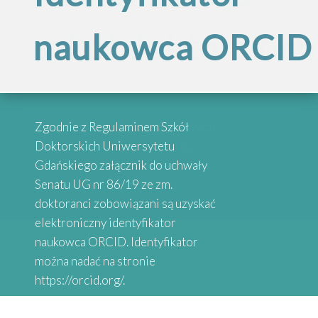
Inspirujące
szkół doktorskich
naukowca ORCID
„Internacjonalizac
historie
Szkół
absolwentów
Przypominamy, że po reorganizacji
Zgodnie z Regulaminem Szkół
Doktorskich
Szkół Doktorskich UG obsługą
Doktorskich Uniwersytetu
administracyjną zajmują się
Gdańskiego załącznik do uchwały
wybrane osoby przy danych
Senatu UG nr 86/19 ze zm.
Serdecznie zapraszamy do
Uniwersytetu
Wydziałach
doktoranci zobowiązani są uzyskać
zapoznania się z historiami osób,
elektroniczny identyfikator
które uzyskały stopień doktora.
naukowca ORCID. Identyfikator
Gdańskiego”
Absolwenci studiów doktoranckich
można nadać na stronie
z Uniwersytetów Partnerskich
https://orcid.org/.
SEA-EU DOC opowiadają o swoich
doświadczeniach naukowych.