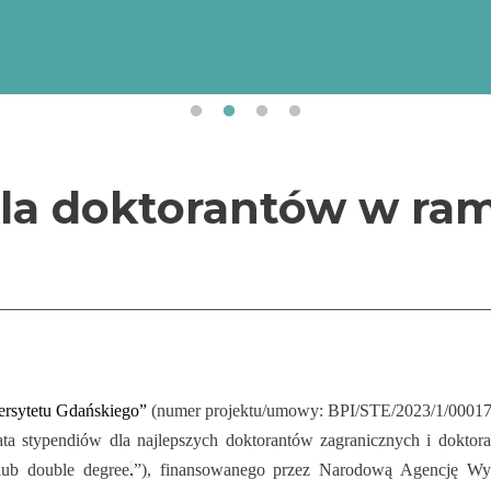
Uniwersytet Gdański realizuje projekt „Internacjonali
Uniwersytetu Gdańskiego” (numer projektu/umowy:
BPI/STE/2023/1/00017/DEC/01 z dnia 19.10.2023 r.
finansowany przez Narodową Agencję Wymiany Akad
ramach Programu „STER – Umiędzynarodowienie szkół 
la doktorantów w ram
wersytetu Gdańskiego”
(numer projektu/umowy: BPI/STE/2023/1/00017
ata stypendiów dla najlepszych doktorantów zagranicznych i doktora
lub double degree
.
”), finansowanego przez Narodową Agencję 