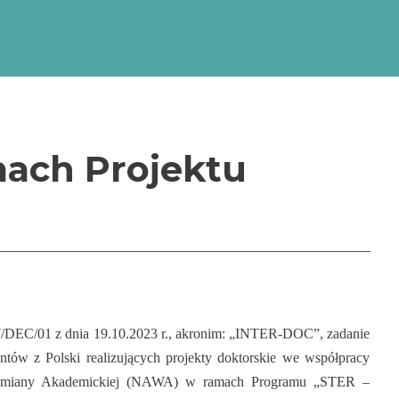
zacja Szkół Doktorskich
, akronim: „INTER-DOC)
emickiej (NAWA) w
doktorskich”.
ach Projektu
/DEC/01 z dnia 19.10.2023 r., akronim: „INTER-DOC”, zadanie
ntów z Polski realizujących projekty doktorskie we współpracy
Wymiany Akademickiej (NAWA) w ramach Programu „STER –