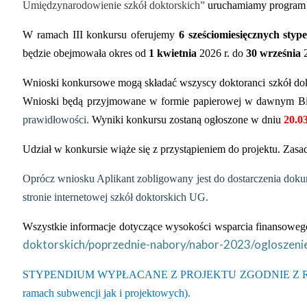
Umiędzynarodowienie szkół doktorskich”
uruchamiamy progra
W ramach III konkursu oferujemy
6 sześciomiesięcznych sty
będzie obejmowała okres od
1 kwietnia
2026 r. do
30 września
2
Wnioski konkursowe mogą składać wszyscy doktoranci szkół dok
Wnioski będą przyjmowane w formie papierowej w dawnym Bi
prawidłowości.
Wyniki konkursu zostaną ogłoszone w dniu
20.0
Udział w konkursie wiąże się z przystąpieniem do projektu. Zasa
Oprócz wniosku Aplikant zobligowany jest do dostarczenia dok
stronie internetowej szkół doktorskich UG.
Wszystkie informacje dotyczące wysokości wsparcia finansowego
doktorskich/poprzednie-nabory/nabor-2023/ogloszeni
STYPENDIUM WYPŁACANE Z PROJEKTU ZGODNIE Z R
ramach subwencji jak i projektowych).