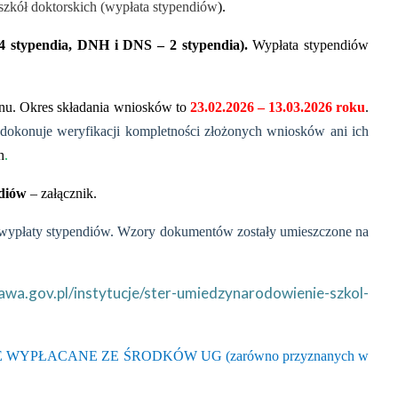
szkół doktorskich (wypłata stypendiów
).
 stypendia, DNH i DNS – 2 stypendia).
Wypłata stypendiów
inu. Okres składania wniosków to
23.02.2026 – 13.03.2026 roku
.
 dokonuje weryfikacji kompletności złożonych wniosków ani ich
h
.
diów
– załącznik.
n wypłaty stypendiów. Wzory dokumentów zostały umieszczone na
nawa.gov.pl/instytucje/ster-umiedzynarodowienie-szkol-
PŁACANE ZE ŚRODKÓW UG (zarówno przyznanych w