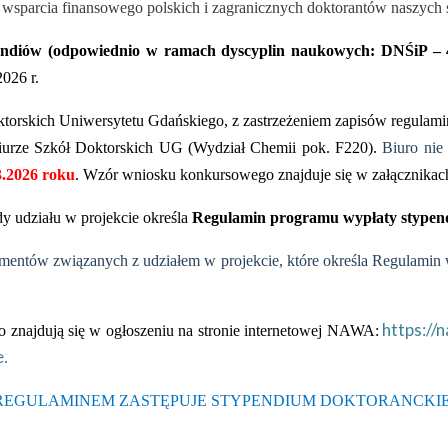
m
wsparcia finansowego polskich i zagranicznych doktorantów naszych 
pendiów (odpowiednio w ramach dyscyplin naukowych: DNŚiP – 4
026 r.
torskich Uniwersytetu Gdańskiego, z zastrzeżeniem zapisów regulam
urze Szkół Doktorskich UG (Wydział Chemii pok. F220).
Biuro nie
3.2026
roku
. Wzór wniosku konkursowego znajduje się w załącznikac
dy udziału w projekcie określa
Regulamin programu wypłaty stypen
umentów związanych z udziałem w projekcie, które określa Regulami
https://
 znajdują się w ogłoszeniu na stronie internetowej NAWA:
e
.
EGULAMINEM ZASTĘPUJE STYPENDIUM DOKTORANCKIE WY