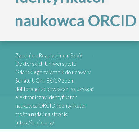
Inspirujące
szkół doktorskich
naukowca ORCID
„Internacjonalizac
historie
Szkół
absolwentów
Przypominamy, że po reorganizacji
Zgodnie z Regulaminem Szkół
Doktorskich
Szkół Doktorskich UG obsługą
Doktorskich Uniwersytetu
administracyjną zajmują się
Gdańskiego załącznik do uchwały
wybrane osoby przy danych
Senatu UG nr 86/19 ze zm.
Serdecznie zapraszamy do
Uniwersytetu
Wydziałach
doktoranci zobowiązani są uzyskać
zapoznania się z historiami osób,
elektroniczny identyfikator
które uzyskały stopień doktora.
naukowca ORCID. Identyfikator
Gdańskiego”
Absolwenci studiów doktoranckich
można nadać na stronie
z Uniwersytetów Partnerskich
https://orcid.org/.
SEA-EU DOC opowiadają o swoich
doświadczeniach naukowych.