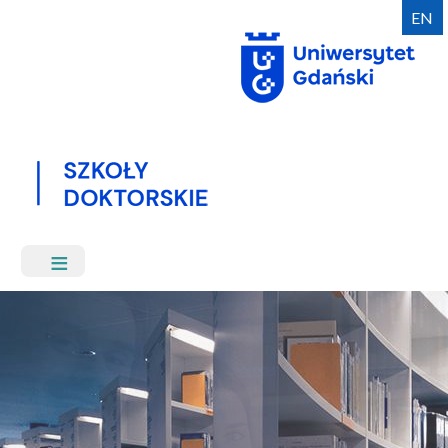
Przejdź
EN
do
treści