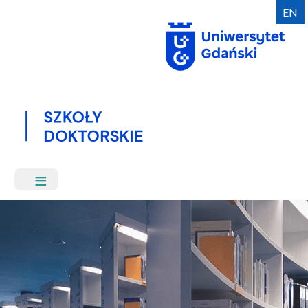
Przejdź
EN
do
treści