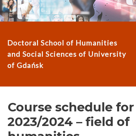
Doctoral School of Humanities
and Social Sciences of University
of Gdańsk
Course schedule for
2023/2024 – field of