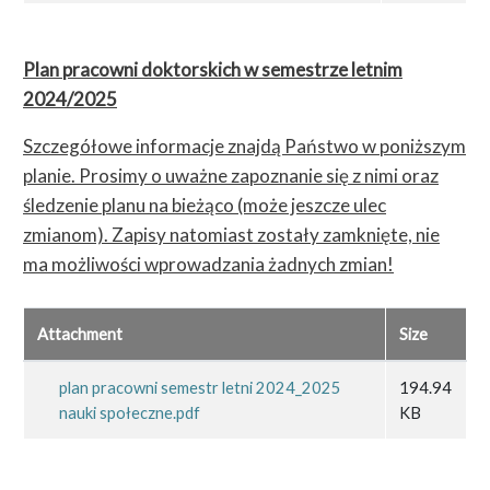
Plan pracowni doktorskich w semestrze letnim
2024/2025
Szczegółowe informacje znajdą Państwo w poniższym
planie. Prosimy o uważne zapoznanie się z nimi oraz
śledzenie planu na bieżąco (może jeszcze ulec
zmianom). Zapisy natomiast zostały zamknięte, nie
ma możliwości wprowadzania żadnych zmian!
Attachment
Size
plan pracowni semestr letni 2024_2025
194.94
nauki społeczne.pdf
KB