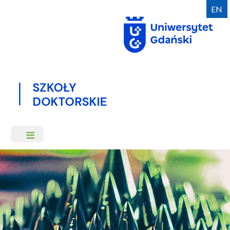
Przejdź
EN
do
treści