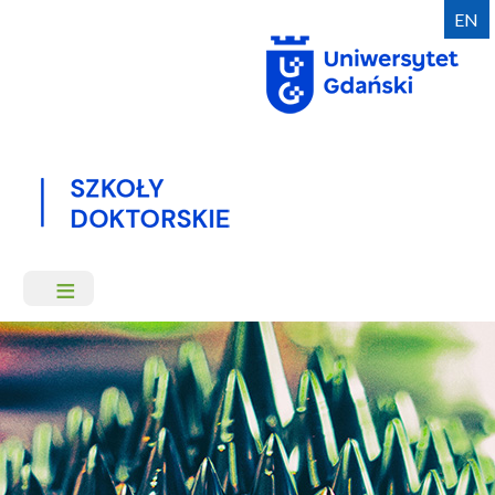
Przejdź
EN
do
treści