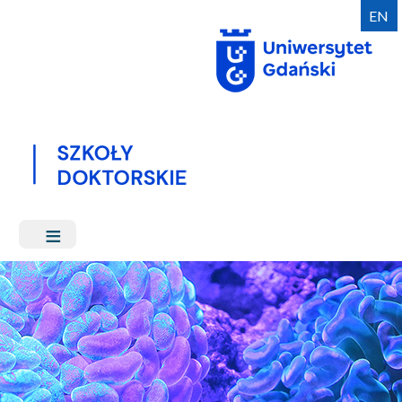
Przejdź
EN
do
treści