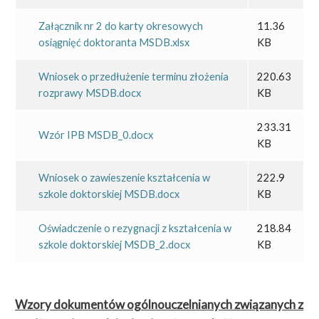
Załącznik nr 2 do karty okresowych
11.36
osiągnięć doktoranta MSDB.xlsx
KB
Wniosek o przedłużenie terminu złożenia
220.63
rozprawy MSDB.docx
KB
233.31
Wzór IPB MSDB_0.docx
KB
Wniosek o zawieszenie kształcenia w
222.9
szkole doktorskiej MSDB.docx
KB
Oświadczenie o rezygnacji z kształcenia w
218.84
szkole doktorskiej MSDB_2.docx
KB
Wzory dokumentów ogólnouczelnianych związanych z