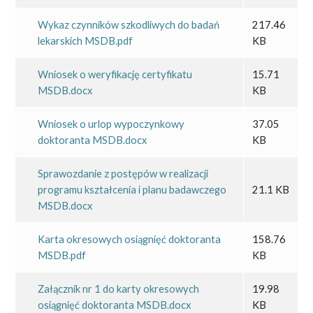
Wykaz czynników szkodliwych do badań
217.46
lekarskich MSDB.pdf
KB
Wniosek o weryfikację certyfikatu
15.71
MSDB.docx
KB
Wniosek o urlop wypoczynkowy
37.05
doktoranta MSDB.docx
KB
Sprawozdanie z postępów w realizacji
programu kształcenia i planu badawczego
21.1 KB
MSDB.docx
Karta okresowych osiągnięć doktoranta
158.76
MSDB.pdf
KB
Załącznik nr 1 do karty okresowych
19.98
osiągnięć doktoranta MSDB.docx
KB