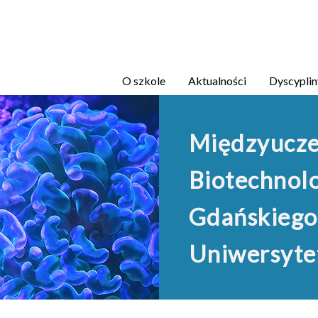
Przejdź
do
treści
O szkole
Aktualności
Dyscyplin
Międzyucze
Biotechnolo
Gdańskiego
Uniwersyte