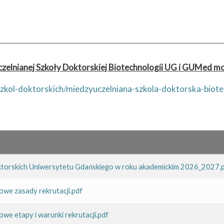
zelnianej Szkoły Doktorskiej Biotechnologii UG i GUMed moż
-szkol-doktorskich/miedzyuczelniana-szkola-doktorska-biot
oktorskich Uniwersytetu Gdańskiego w roku akademickim 2026_2027.p
owe zasady rekrutacji.pdf
we etapy i warunki rekrutacji.pdf