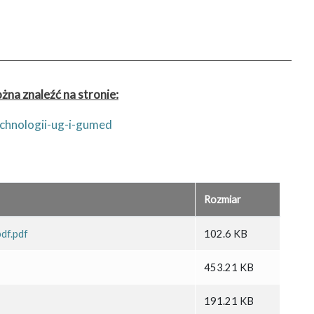
na znaleźć na stronie:
echnologii-ug-i-gumed
Rozmiar
df.pdf
102.6 KB
453.21 KB
191.21 KB