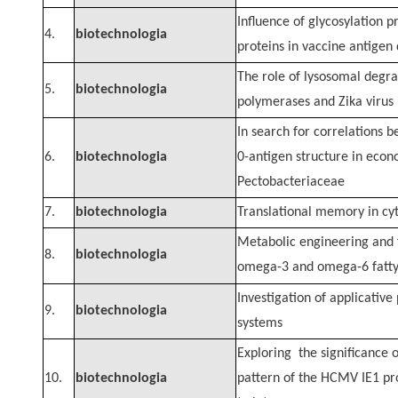
Influence of glycosylation p
4.
biotechnologia
proteins in vaccine antigen
The role of lysosomal degra
5.
biotechnologia
polymerases and Zika virus 
In search for correlations 
6.
biotechnologia
0-antigen structure in econo
Pectobacteriaceae
7.
biotechnologia
Translational memory in cy
Metabolic engineering and 
8.
biotechnologia
omega-3 and omega-6 fatty 
Investigation of applicative 
9.
biotechnologia
systems
Exploring the significance 
10.
biotechnologia
pattern of the HCMV IE1 pro