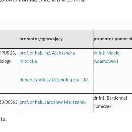
promotor/zgłaszający
promotor pomocni
prof. dr hab. inż. Aleksandra
dr inż. Maciej
 OPUS 28,
Królicka
Adamowski
iology
dr hab. Mariusz Grinholc, prof. UG
dr inż. Bartłomiej
prof. dr hab. Jarosław Marszałek
Z8/00363
Tomiczek
tu.