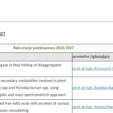
027
Rekrutacja podstawowa 2026/2027
promotor/zgłaszający
gase in final folding of disaggregated
prof. dr hab. Krzysztof
 secondary metabolites involved in plant
prof. dr hab. Bogdan B
a spp and Pectobacterium spp. using
aphic and mass spectrometrich approach
ed free fatty acids with alcohols of various
prof. dr hab. Antoni Ba
ranes remodelling