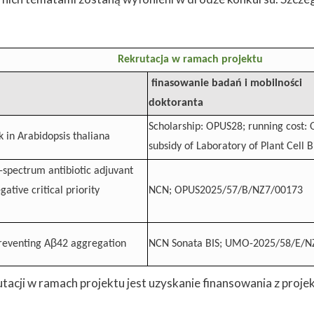
Rekrutacja w ramach projektu
finasowanie badań i mobilności
doktoranta
Scholarship: OPUS28; running cost:
 in Arabidopsis thaliana
subsidy of Laboratory of Plant Cell B
-spectrum antibiotic adjuvant
ative critical priority
NCN; OPUS2025/57/B/NZ7/00173
β
preventing A
42 aggregation
NCN Sonata BIS; UMO-2025/58/E/N
acji w ramach projektu jest uzyskanie finansowania z projek