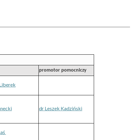
promotor pomocniczy
 Liberek
anecki
dr Leszek Kadziński
naś