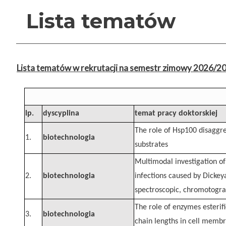
Lista tematów
Lista tematów w rekrutacji na semestr zimowy 2026/2
lp.
dyscyplina
temat pracy doktorskiej
The role of Hsp100 disaggre
1.
biotechnologia
substrates
Multimodal investigation of
2.
biotechnologia
infections caused by Dickey
spectroscopic, chromotogr
The role of enzymes esterifi
3.
biotechnologia
chain lengths in cell memb