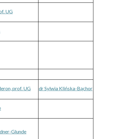
rof. UG
a
eron, prof. UG
dr Sylwia Klińska-Bąchor
e
idner-Glunde