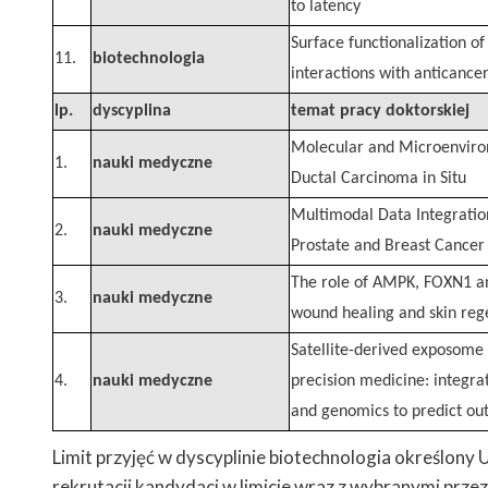
to latency
Surface functionalization of
11.
biotechnologia
interactions with anticance
lp.
dyscyplina
temat pracy doktorskiej
Molecular and Microenviron
1.
nauki medyczne
Ductal Carcinoma in Situ
Multimodal Data Integration 
2.
nauki medyczne
Prostate and Breast Cancer
The role of AMPK, FOXN1 and
3.
nauki medyczne
wound healing and skin re
Satellite-derived exposome
4.
nauki medyczne
precision medicine: integra
and genomics to predict ou
Limit przyjęć w dyscyplinie biotechnologia określon
rekrutacji kandydaci w limicie wraz z wybranymi prz