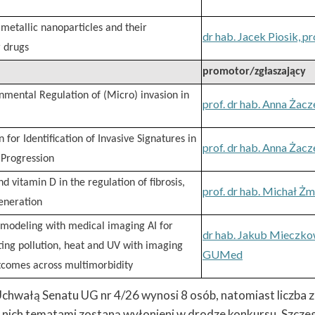
 metallic nanoparticles and their
dr hab. Jacek Piosik, p
r drugs
promotor/zgłaszający
mental Regulation of (Micro) invasion in
prof. dr hab. Anna Żac
for Identification of Invasive Signatures in
prof. dr hab. Anna Żac
 Progression
 vitamin D in the regulation of fibrosis,
prof. dr hab. Michał Żm
generation
 modeling with medical imaging AI for
dr hab. Jakub Mieczkow
ting pollution, heat and UV with imaging
GUMed
tcomes across multimorbidity
y Uchwałą Senatu UG nr 4/26 wynosi 8 osób, natomiast liczb
ez nich tematami zostaną wyłonieni w drodze konkursu. Szc