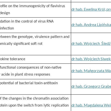
rofile on the immunogenicity of flavivirus
dr hab. Ewelina Król, p
 design
dation in the control of virus RNA
dr hab. Andrea Lipińsk
infection
between the genotype, virulence pattern and
dr hab. Wojciech Śledź
mically significant soft rot
dr hab. Wojciech Siwek
tokine tolerance
functional consequences of non-native
dr hab. Małgorzata Wal
acide in plant stress responses
potential of bacterial toxin-antitoxin
dr hab. Grzegorz Grab
of the changes in the chromatin association
dr hab. Magdalena We
tein upon the switch from lytic replication