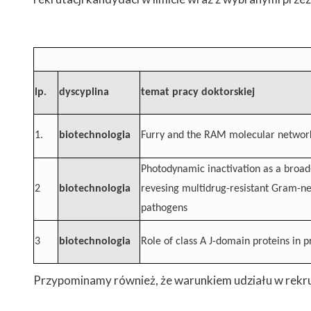
lp.
dyscyplina
temat pracy doktorskiej
1.
biotechnologia
Furry and the RAM molecular network
Photodynamic inactivation as a broad
2
biotechnologia
revesing multidrug-resistant Gram-neg
pathogens
3
biotechnologia
Role of class A J-domain proteins in 
Przypominamy również, że warunkiem udziału w rekrut