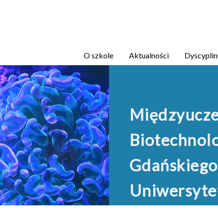
Przejdź
do
treści
O szkole
Aktualności
Dyscyplin
Międzyucze
Biotechnolo
Gdańskiego
Uniwersyte