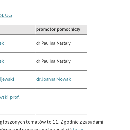
rof. UG
promotor pomocniczy
zek
dr Paulina Nastały
zek
dr Paulina Nastały
ijewski
dr Joanna Nowak
ski, prof.
a zgłoszonych tematów to 11. Zgodnie z zasadami
zegółowe informacje można znaleźć
tutaj
.