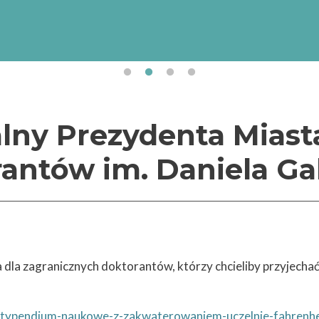
Uniwersytet Gdański realizuje projekt „Internacjonali
Uniwersytetu Gdańskiego” (numer projektu/umowy:
BPI/STE/2023/1/00017/DEC/01 z dnia 19.10.2023 r.
finansowany przez Narodową Agencję Wymiany Akad
ramach Programu „STER – Umiędzynarodowienie szkół 
lny Prezydenta Miast
antów im. Daniela Ga
la zagranicznych doktorantów, którzy chcieliby przyjecha
/stypendium-naukowe-z-zakwaterowaniem-uczelnie-fahrenhe