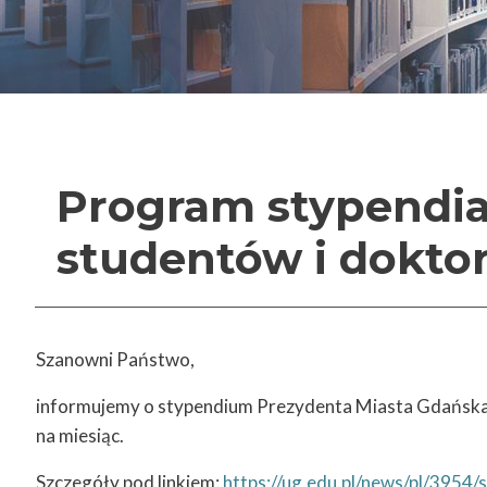
Program stypendia
studentów i doktor
Szanowni Państwo,
informujemy o stypendium Prezydenta Miasta Gdańska d
na miesiąc.
Szczegóły pod linkiem:
https://ug.edu.pl/news/pl/3954