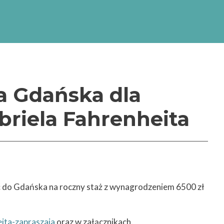
zacja Szkół Doktorskich
, akronim: „INTER-DOC)
emickiej (NAWA) w
doktorskich”.
a Gdańska dla
briela Fahrenheita
ć do Gdańska na roczny staż z wynagrodzeniem 6500 zł
ita-zapraszaja
oraz w załącznikach.