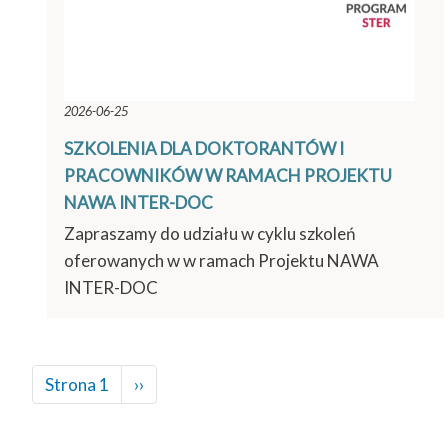
2026-06-25
SZKOLENIA DLA DOKTORANTÓW I
PRACOWNIKÓW W RAMACH PROJEKTU
NAWA INTER-DOC
Zapraszamy do udziału w cyklu szkoleń
oferowanych w w ramach Projektu NAWA
INTER-DOC
Stronicowanie
Strona 1
Następna
››
strona