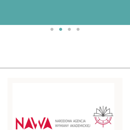
Uniwersytet Gdański realizuje projekt „Internacjonali
Uniwersytetu Gdańskiego” (numer projektu/umowy:
BPI/STE/2023/1/00017/DEC/01 z dnia 19.10.2023 r.
finansowany przez Narodową Agencję Wymiany Akad
ramach Programu „STER – Umiędzynarodowienie szkół 