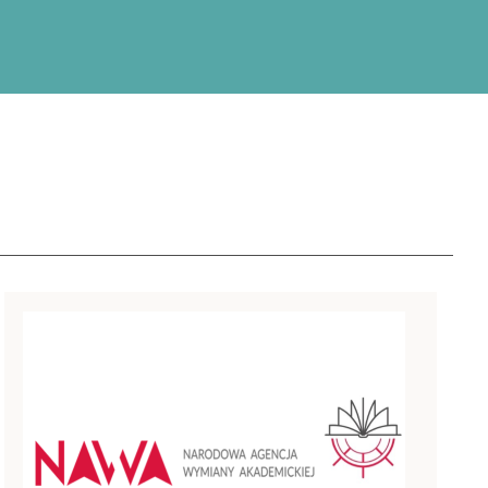
zacja Szkół Doktorskich
, akronim: „INTER-DOC)
emickiej (NAWA) w
doktorskich”.