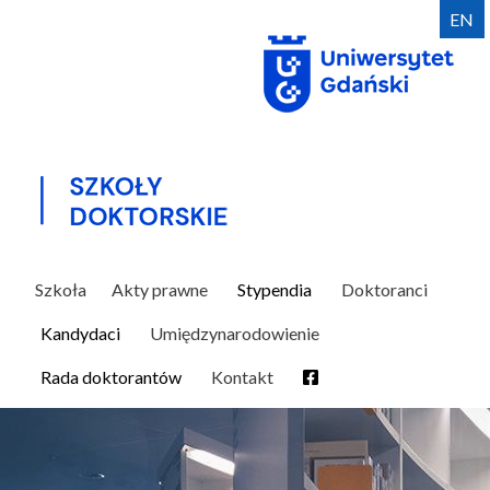
Przejdź
EN
do
treści
Szkoła
Akty prawne
Stypendia
Doktoranci
Kandydaci
Umiędzynarodowienie
Rada doktorantów
Kontakt