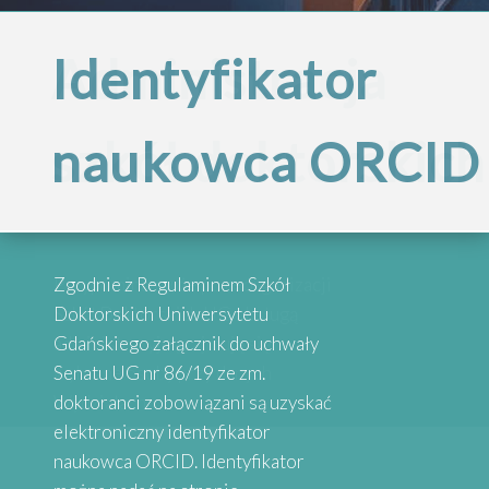
Administracja
Identyfikator
Projekt
Inspirujące
szkół doktorskich
naukowca ORCID
„Internacjonalizac
historie
Szkół
absolwentów
Przypominamy, że po reorganizacji
Zgodnie z Regulaminem Szkół
Doktorskich
Szkół Doktorskich UG obsługą
Doktorskich Uniwersytetu
administracyjną zajmują się
Gdańskiego załącznik do uchwały
wybrane osoby przy danych
Senatu UG nr 86/19 ze zm.
Serdecznie zapraszamy do
Uniwersytetu
Wydziałach
doktoranci zobowiązani są uzyskać
zapoznania się z historiami osób,
elektroniczny identyfikator
które uzyskały stopień doktora.
naukowca ORCID. Identyfikator
Absolwenci studiów doktoranckich