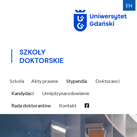
Przejdź
EN
do
treści
Szkoła
Akty prawne
Stypendia
Doktoranci
Kandydaci
Umiędzynarodowienie
Rada doktorantów
Kontakt