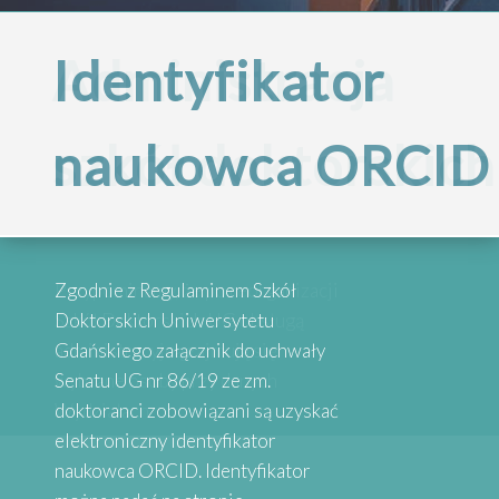
Administracja
Identyfikator
Projekt
Inspirujące
szkół doktorskich
naukowca ORCID
„Internacjonalizac
historie
Szkół
absolwentów
Przypominamy, że po reorganizacji
Zgodnie z Regulaminem Szkół
Doktorskich
Szkół Doktorskich UG obsługą
Doktorskich Uniwersytetu
administracyjną zajmują się
Gdańskiego załącznik do uchwały
wybrane osoby przy danych
Senatu UG nr 86/19 ze zm.
Serdecznie zapraszamy do
Uniwersytetu
Wydziałach
doktoranci zobowiązani są uzyskać
zapoznania się z historiami osób,
elektroniczny identyfikator
które uzyskały stopień doktora.
naukowca ORCID. Identyfikator
Absolwenci studiów doktoranckich