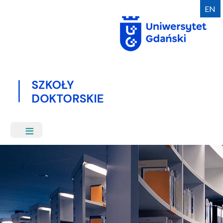
Przejdź
EN
do
treści