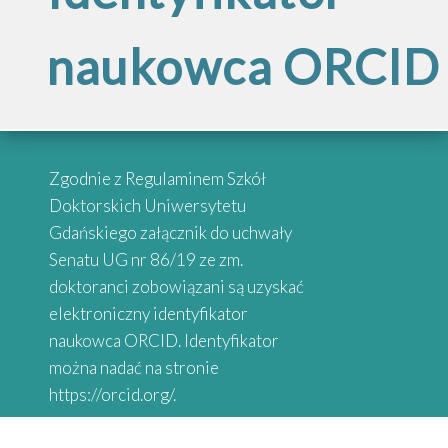
Inspirujące
szkół doktorskich
naukowca ORCID
„Internacjonalizac
historie
Szkół
absolwentów
Przypominamy, że po reorganizacji
Zgodnie z Regulaminem Szkół
Doktorskich
Szkół Doktorskich UG obsługą
Doktorskich Uniwersytetu
administracyjną zajmują się
Gdańskiego załącznik do uchwały
wybrane osoby przy danych
Senatu UG nr 86/19 ze zm.
Serdecznie zapraszamy do
Uniwersytetu
Wydziałach
doktoranci zobowiązani są uzyskać
zapoznania się z historiami osób,
elektroniczny identyfikator
które uzyskały stopień doktora.
naukowca ORCID. Identyfikator
Gdańskiego”
Absolwenci studiów doktoranckich
można nadać na stronie
z Uniwersytetów Partnerskich
https://orcid.org/.
SEA-EU DOC opowiadają o swoich
doświadczeniach naukowych.