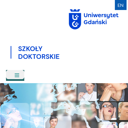
Przejdź
EN
do
treści