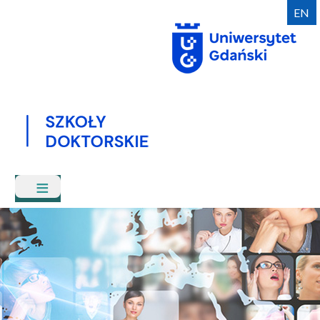
Przejdź
EN
do
treści