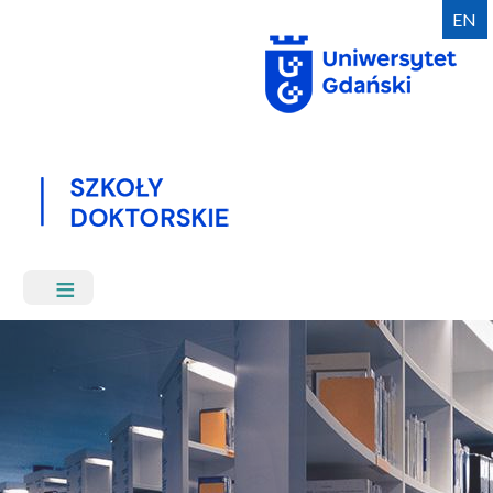
Przejdź
EN
do
treści