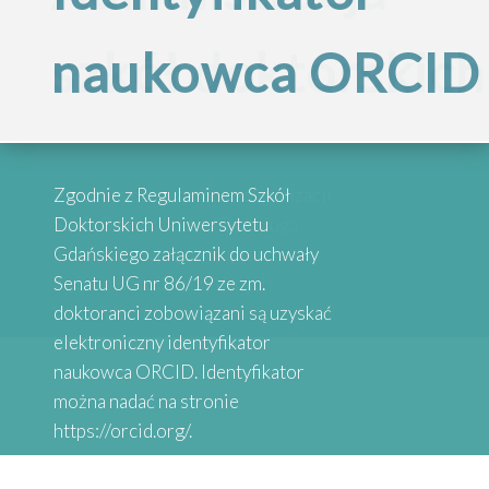
Inspirujące
szkół doktorskich
naukowca ORCID
„Internacjonalizac
historie
Szkół
absolwentów
Przypominamy, że po reorganizacji
Zgodnie z Regulaminem Szkół
Doktorskich
Szkół Doktorskich UG obsługą
Doktorskich Uniwersytetu
administracyjną zajmują się
Gdańskiego załącznik do uchwały
wybrane osoby przy danych
Senatu UG nr 86/19 ze zm.
Serdecznie zapraszamy do
Uniwersytetu
Wydziałach
doktoranci zobowiązani są uzyskać
zapoznania się z historiami osób,
elektroniczny identyfikator
które uzyskały stopień doktora.
naukowca ORCID. Identyfikator
Gdańskiego”
Absolwenci studiów doktoranckich
można nadać na stronie
z Uniwersytetów Partnerskich
https://orcid.org/.
SEA-EU DOC opowiadają o swoich
doświadczeniach naukowych.