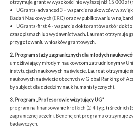
otrzymuje grant w wysokości nie wyższej niż 15 000 zł (
• UGrants-advanced 3 – wsparcie naukowców w zwiększ
Badań Naukowych (ERC) oraz w publikowaniu w najbardzi
• UGrants-first 4 - wsparcie doktorantów szkół dokt
czasopismach lub wydawnictwach. Laureat otrzymuje gra
przygotowaniu wniosków grantowych.
2. Program staży zagranicznych dla młodych naukowc
umożliwiający młodym naukowcom zatrudnionym w Uniwe
instytucjach naukowych na świecie. Laureat otrzymuje 
naukowych na świecie obecnych w Global Ranking of Acad
by subject dla dziedziny nauk humanistycznych).
3. Program „Profesorowie wizytujący UG”
program na finansowanie krótkich (2-4 tyg.) i średnic
zagranicznej uczelni. Beneficjent programu otrzymuje 
badawczych.