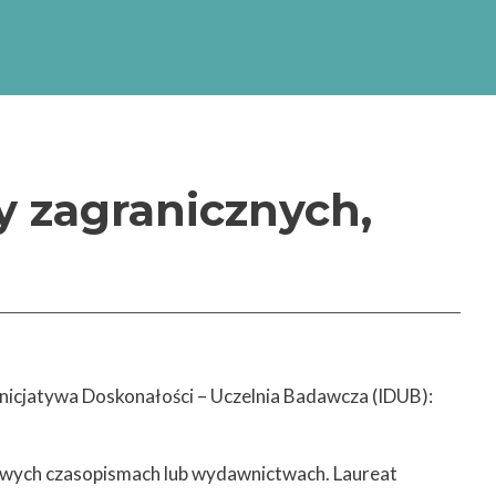
zacja Szkół Doktorskich
, akronim: „INTER-DOC)
emickiej (NAWA) w
doktorskich”.
y zagranicznych,
icjatywa Doskonałości – Uczelnia Badawcza (IDUB):
owych czasopismach lub wydawnictwach. Laureat