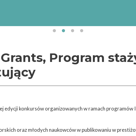
Uniwersytet Gdański realizuje projekt „Internacjonali
Uniwersytetu Gdańskiego” (numer projektu/umowy:
BPI/STE/2023/1/00017/DEC/01 z dnia 19.10.2023 r.
finansowany przez Narodową Agencję Wymiany Akad
ramach Programu „STER – Umiędzynarodowienie szkół 
Grants, Program staż
tujący
nej edycji konkursów organizowanych w ramach programów In
orskich oraz młodych naukowców w publikowaniu w prestiż