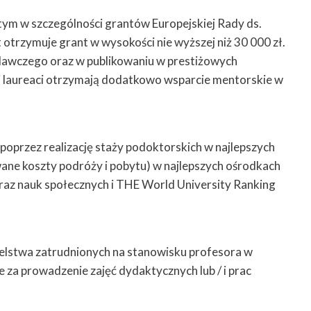
ym w szczególności grantów Europejskiej Rady ds.
trzymuje grant w wysokości nie wyższej niż 30 000 zł.
dawczego oraz w publikowaniu w prestiżowych
ni laureaci otrzymają dodatkowo wsparcie mentorskie w
rzez realizację staży podoktorskich w najlepszych
wane koszty podróży i pobytu) w najlepszych ośrodkach
oraz nauk społecznych i THE World University Ranking
atelstwa zatrudnionych na stanowisku profesora w
za prowadzenie zajęć dydaktycznych lub / i prac