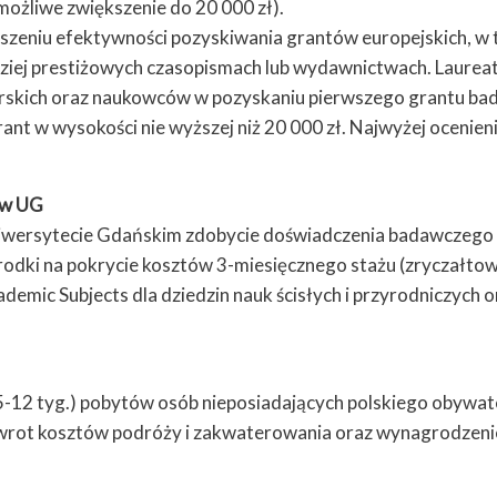
możliwe zwiększenie do 20 000 zł).
eniu efektywności pozyskiwania grantów europejskich, w t
ej prestiżowych czasopismach lub wydawnictwach. Laureat o
orskich oraz naukowców w pozyskaniu pierwszego grantu ba
nt w wysokości nie wyższej niż 20 000 zł. Najwyżej ocenie
ów UG
rsytecie Gdańskim zdobycie doświadczenia badawczego pop
środki na pokrycie kosztów 3-miesięcznego stażu (zryczałto
emic Subjects dla dziedzin nauk ścisłych i przyrodniczych 
h (5-12 tyg.) pobytów osób nieposiadających polskiego obyw
zwrot kosztów podróży i zakwaterowania oraz wynagrodzenie 