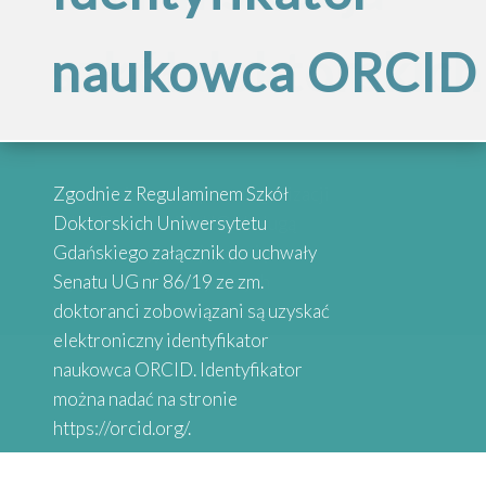
Inspirujące
szkół doktorskich
naukowca ORCID
„Internacjonalizac
historie
Szkół
absolwentów
Przypominamy, że po reorganizacji
Zgodnie z Regulaminem Szkół
Doktorskich
Szkół Doktorskich UG obsługą
Doktorskich Uniwersytetu
administracyjną zajmują się
Gdańskiego załącznik do uchwały
wybrane osoby przy danych
Senatu UG nr 86/19 ze zm.
Serdecznie zapraszamy do
Uniwersytetu
Wydziałach
doktoranci zobowiązani są uzyskać
zapoznania się z historiami osób,
elektroniczny identyfikator
które uzyskały stopień doktora.
naukowca ORCID. Identyfikator
Gdańskiego”
Absolwenci studiów doktoranckich
można nadać na stronie
z Uniwersytetów Partnerskich
https://orcid.org/.
SEA-EU DOC opowiadają o swoich
doświadczeniach naukowych.