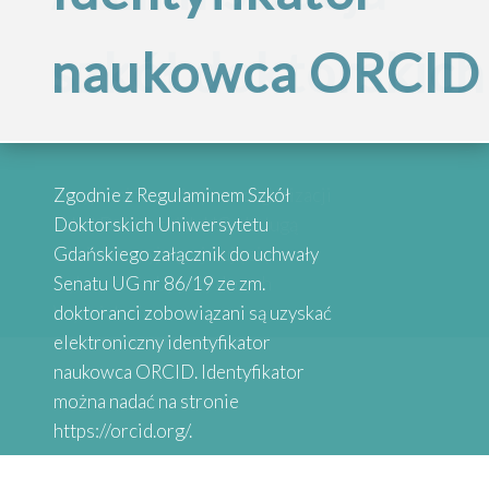
Inspirujące
szkół doktorskich
naukowca ORCID
„Internacjonalizac
historie
Szkół
absolwentów
Przypominamy, że po reorganizacji
Zgodnie z Regulaminem Szkół
Doktorskich
Szkół Doktorskich UG obsługą
Doktorskich Uniwersytetu
administracyjną zajmują się
Gdańskiego załącznik do uchwały
wybrane osoby przy danych
Senatu UG nr 86/19 ze zm.
Serdecznie zapraszamy do
Uniwersytetu
Wydziałach
doktoranci zobowiązani są uzyskać
zapoznania się z historiami osób,
elektroniczny identyfikator
które uzyskały stopień doktora.
naukowca ORCID. Identyfikator
Gdańskiego”
Absolwenci studiów doktoranckich
można nadać na stronie
z Uniwersytetów Partnerskich
https://orcid.org/.
SEA-EU DOC opowiadają o swoich
doświadczeniach naukowych.