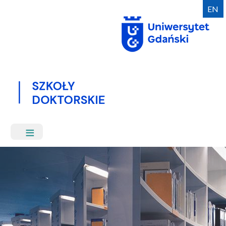
Przejdź
EN
do
treści