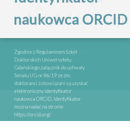
Inspirujące
szkół doktorskich
naukowca ORCID
„Internacjonalizac
historie
Szkół
absolwentów
Przypominamy, że po reorganizacji
Zgodnie z Regulaminem Szkół
Doktorskich
Szkół Doktorskich UG obsługą
Doktorskich Uniwersytetu
administracyjną zajmują się
Gdańskiego załącznik do uchwały
wybrane osoby przy danych
Senatu UG nr 86/19 ze zm.
Serdecznie zapraszamy do
Uniwersytetu
Wydziałach
doktoranci zobowiązani są uzyskać
zapoznania się z historiami osób,
elektroniczny identyfikator
które uzyskały stopień doktora.
naukowca ORCID. Identyfikator
Gdańskiego”
Absolwenci studiów doktoranckich
można nadać na stronie
z Uniwersytetów Partnerskich
https://orcid.org/.
SEA-EU DOC opowiadają o swoich
doświadczeniach naukowych.