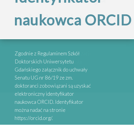
Inspirujące
szkół doktorskich
naukowca ORCID
„Internacjonalizac
historie
Szkół
absolwentów
Przypominamy, że po reorganizacji
Zgodnie z Regulaminem Szkół
Doktorskich
Szkół Doktorskich UG obsługą
Doktorskich Uniwersytetu
administracyjną zajmują się
Gdańskiego załącznik do uchwały
wybrane osoby przy danych
Senatu UG nr 86/19 ze zm.
Serdecznie zapraszamy do
Uniwersytetu
Wydziałach
doktoranci zobowiązani są uzyskać
zapoznania się z historiami osób,
elektroniczny identyfikator
które uzyskały stopień doktora.
naukowca ORCID. Identyfikator
Gdańskiego”
Absolwenci studiów doktoranckich
można nadać na stronie
z Uniwersytetów Partnerskich
https://orcid.org/.
SEA-EU DOC opowiadają o swoich
doświadczeniach naukowych.