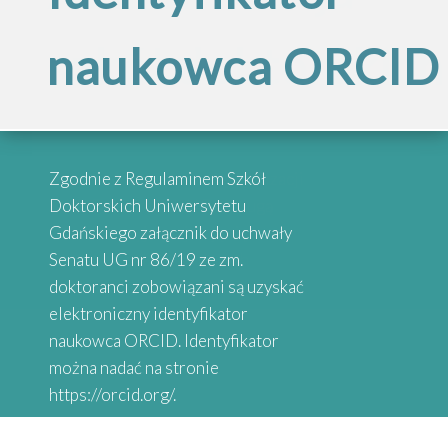
Inspirujące
szkół doktorskich
naukowca ORCID
„Internacjonalizac
historie
Szkół
absolwentów
Przypominamy, że po reorganizacji
Zgodnie z Regulaminem Szkół
Doktorskich
Szkół Doktorskich UG obsługą
Doktorskich Uniwersytetu
administracyjną zajmują się
Gdańskiego załącznik do uchwały
wybrane osoby przy danych
Senatu UG nr 86/19 ze zm.
Serdecznie zapraszamy do
Uniwersytetu
Wydziałach
doktoranci zobowiązani są uzyskać
zapoznania się z historiami osób,
elektroniczny identyfikator
które uzyskały stopień doktora.
naukowca ORCID. Identyfikator
Gdańskiego”
Absolwenci studiów doktoranckich
można nadać na stronie
z Uniwersytetów Partnerskich
https://orcid.org/.
SEA-EU DOC opowiadają o swoich
doświadczeniach naukowych.