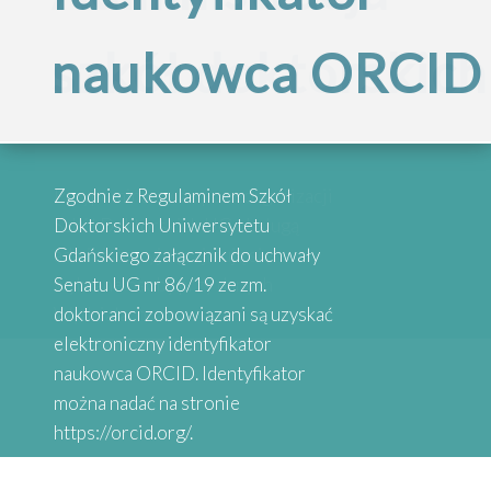
Inspirujące
szkół doktorskich
naukowca ORCID
„Internacjonalizac
historie
Szkół
absolwentów
Przypominamy, że po reorganizacji
Zgodnie z Regulaminem Szkół
Doktorskich
Szkół Doktorskich UG obsługą
Doktorskich Uniwersytetu
administracyjną zajmują się
Gdańskiego załącznik do uchwały
wybrane osoby przy danych
Senatu UG nr 86/19 ze zm.
Serdecznie zapraszamy do
Uniwersytetu
Wydziałach
doktoranci zobowiązani są uzyskać
zapoznania się z historiami osób,
elektroniczny identyfikator
które uzyskały stopień doktora.
naukowca ORCID. Identyfikator
Gdańskiego”
Absolwenci studiów doktoranckich
można nadać na stronie
z Uniwersytetów Partnerskich
https://orcid.org/.
SEA-EU DOC opowiadają o swoich
doświadczeniach naukowych.