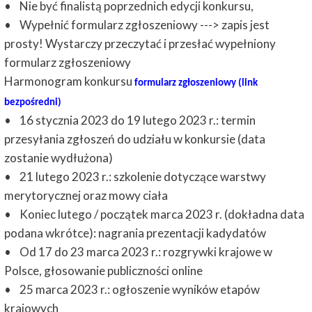
• Nie być finalistą poprzednich edycji konkursu,
• Wypełnić formularz zgłoszeniowy ---> zapis jest
prosty! Wystarczy przeczytać i przesłać wypełniony
formularz zgłoszeniowy
Harmonogram konkursu
formularz zgłoszeniowy (link
bezpośredni)
• 16 stycznia 2023 do 19 lutego 2023 r.: termin
przesyłania zgłoszeń do udziału w konkursie (data
zostanie wydłużona)
• 21 lutego 2023 r.: szkolenie dotyczące warstwy
merytorycznej oraz mowy ciała
• Koniec lutego / początek marca 2023 r. (dokładna data
podana wkrótce): nagrania prezentacji kadydatów
• Od 17 do 23 marca 2023 r.: rozgrywki krajowe w
Polsce, głosowanie publiczności online
• 25 marca 2023 r.: ogłoszenie wyników etapów
krajowych