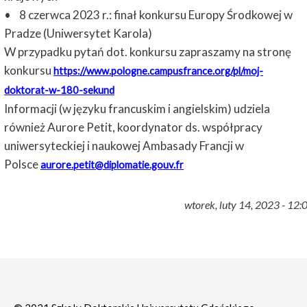
• 8 czerwca 2023 r.: finał konkursu Europy Środkowej w
Pradze (Uniwersytet Karola)
W przypadku pytań dot. konkursu zapraszamy na stronę
konkursu
https://www.pologne.campusfrance.org/pl/moj-
doktorat-w-180-sekund
Informacji (w języku francuskim i angielskim) udziela
również Aurore Petit, koordynator ds. współpracy
uniwersyteckiej i naukowej Ambasady Francji w
Polsce
aurore.petit@diplomatie.gouv.fr
wtorek, luty 14, 2023 - 12: