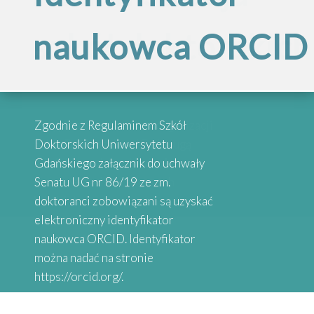
Inspirujące
szkół doktorskich
naukowca ORCID
„Internacjonalizac
historie
Szkół
absolwentów
Przypominamy, że po reorganizacji
Zgodnie z Regulaminem Szkół
Doktorskich
Szkół Doktorskich UG obsługą
Doktorskich Uniwersytetu
administracyjną zajmują się
Gdańskiego załącznik do uchwały
wybrane osoby przy danych
Senatu UG nr 86/19 ze zm.
Serdecznie zapraszamy do
Uniwersytetu
Wydziałach
doktoranci zobowiązani są uzyskać
zapoznania się z historiami osób,
elektroniczny identyfikator
które uzyskały stopień doktora.
naukowca ORCID. Identyfikator
Gdańskiego”
Absolwenci studiów doktoranckich
można nadać na stronie
z Uniwersytetów Partnerskich
https://orcid.org/.
SEA-EU DOC opowiadają o swoich
doświadczeniach naukowych.