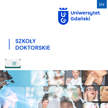
Przejdź
EN
do
treści