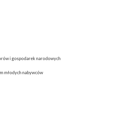
orów i gospodarek narodowych
iem młodych nabywców