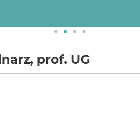
Uniwersytet Gdański realizuje projekt „Internacjonali
Uniwersytetu Gdańskiego” (numer projektu/umowy:
BPI/STE/2023/1/00017/DEC/01 z dnia 19.10.2023 r.
finansowany przez Narodową Agencję Wymiany Akad
ramach Programu „STER – Umiędzynarodowienie szkół 
narz, prof. UG