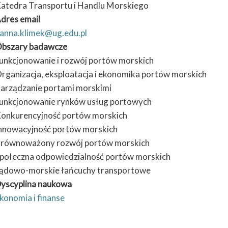
atedra Transportu i Handlu Morskiego
dres email
anna.klimek@ug.edu.pl
bszary badawcze
unkcjonowanie i rozwój portów morskich
rganizacja, eksploatacja i ekonomika portów morskich
arządzanie portami morskimi
unkcjonowanie rynków usług portowych
onkurencyjność portów morskich
nnowacyjność portów morskich
równoważony rozwój portów morskich
połeczna odpowiedzialność portów morskich
ądowo-morskie łańcuchy transportowe
yscyplina naukowa
konomia i finanse