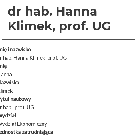
dr hab. Hanna
Klimek, prof. UG
mię i nazwisko
r hab. Hanna Klimek, prof. UG
mię
anna
azwisko
limek
ytuł naukowy
r hab., prof. UG
ydział
ydział Ekonomiczny
ednostka zatrudniająca