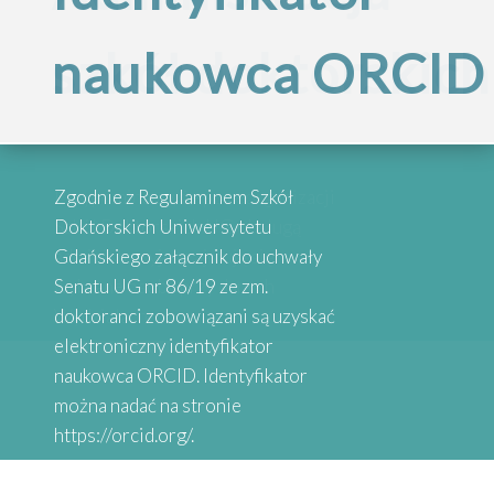
Inspirujące
szkół doktorskich
naukowca ORCID
„Internacjonalizac
historie
Szkół
absolwentów
Przypominamy, że po reorganizacji
Zgodnie z Regulaminem Szkół
Doktorskich
Szkół Doktorskich UG obsługą
Doktorskich Uniwersytetu
administracyjną zajmują się
Gdańskiego załącznik do uchwały
wybrane osoby przy danych
Senatu UG nr 86/19 ze zm.
Serdecznie zapraszamy do
Uniwersytetu
Wydziałach
doktoranci zobowiązani są uzyskać
zapoznania się z historiami osób,
elektroniczny identyfikator
które uzyskały stopień doktora.
naukowca ORCID. Identyfikator
Gdańskiego”
Absolwenci studiów doktoranckich
można nadać na stronie
z Uniwersytetów Partnerskich
https://orcid.org/.
SEA-EU DOC opowiadają o swoich
doświadczeniach naukowych.