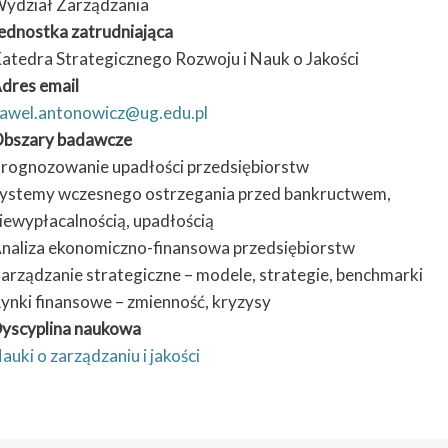
ydział Zarządzania
ednostka zatrudniająca
atedra Strategicznego Rozwoju i Nauk o Jakości
dres email
awel.antonowicz@ug.edu.pl
bszary badawcze
rognozowanie upadłości przedsiębiorstw
ystemy wczesnego ostrzegania przed bankructwem,
iewypłacalnością, upadłością
naliza ekonomiczno-finansowa przedsiębiorstw
arządzanie strategiczne – modele, strategie, benchmarki
ynki finansowe – zmienność, kryzysy
yscyplina naukowa
auki o zarządzaniu i jakości