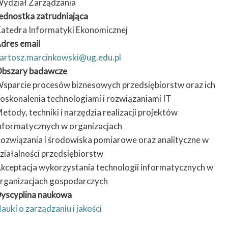
ydział Zarządzania
ednostka zatrudniająca
atedra Informatyki Ekonomicznej
dres email
artosz.marcinkowski@ug.edu.pl
bszary badawcze
sparcie procesów biznesowych przedsiębiorstw oraz ich
oskonalenia technologiami i rozwiązaniami IT
etody, techniki i narzędzia realizacji projektów
nformatycznych w organizacjach
ozwiązania i środowiska pomiarowe oraz analityczne w
ziałalności przedsiębiorstw
kceptacja wykorzystania technologii informatycznych w
rganizacjach gospodarczych
yscyplina naukowa
auki o zarządzaniu i jakości