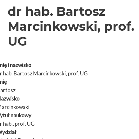
dr hab. Bartosz
Marcinkowski, prof.
UG
mię i nazwisko
r hab. Bartosz Marcinkowski, prof. UG
mię
artosz
azwisko
arcinkowski
ytuł naukowy
r hab., prof. UG
ydział