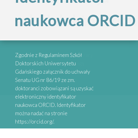
Inspirujące
szkół doktorskich
naukowca ORCID
„Internacjonalizac
historie
Szkół
absolwentów
Przypominamy, że po reorganizacji
Zgodnie z Regulaminem Szkół
Doktorskich
Szkół Doktorskich UG obsługą
Doktorskich Uniwersytetu
administracyjną zajmują się
Gdańskiego załącznik do uchwały
wybrane osoby przy danych
Senatu UG nr 86/19 ze zm.
Serdecznie zapraszamy do
Uniwersytetu
Wydziałach
doktoranci zobowiązani są uzyskać
zapoznania się z historiami osób,
elektroniczny identyfikator
które uzyskały stopień doktora.
naukowca ORCID. Identyfikator
Gdańskiego”
Absolwenci studiów doktoranckich
można nadać na stronie
z Uniwersytetów Partnerskich
https://orcid.org/.
SEA-EU DOC opowiadają o swoich
doświadczeniach naukowych.