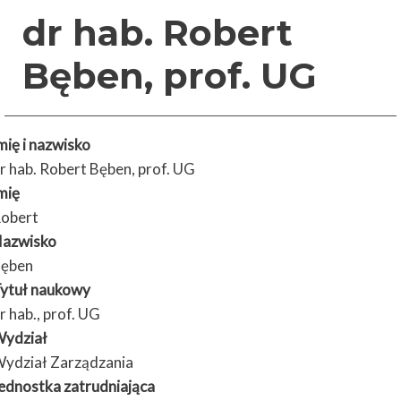
dr hab. Robert
Bęben, prof. UG
mię i nazwisko
r hab. Robert Bęben, prof. UG
mię
obert
azwisko
ęben
ytuł naukowy
r hab., prof. UG
ydział
ydział Zarządzania
ednostka zatrudniająca