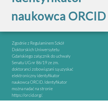
Inspirujące
szkół doktorskich
naukowca ORCID
„Internacjonalizac
historie
Szkół
absolwentów
Przypominamy, że po reorganizacji
Zgodnie z Regulaminem Szkół
Doktorskich
Szkół Doktorskich UG obsługą
Doktorskich Uniwersytetu
administracyjną zajmują się
Gdańskiego załącznik do uchwały
wybrane osoby przy danych
Senatu UG nr 86/19 ze zm.
Serdecznie zapraszamy do
Uniwersytetu
Wydziałach
doktoranci zobowiązani są uzyskać
zapoznania się z historiami osób,
elektroniczny identyfikator
które uzyskały stopień doktora.
naukowca ORCID. Identyfikator
Gdańskiego”
Absolwenci studiów doktoranckich
można nadać na stronie
z Uniwersytetów Partnerskich
https://orcid.org/.
SEA-EU DOC opowiadają o swoich
doświadczeniach naukowych.