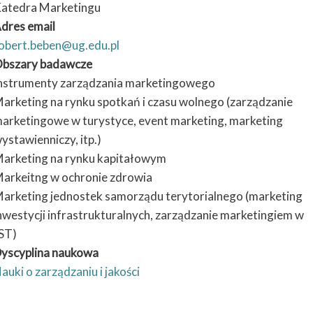
atedra Marketingu
dres email
obert.beben@ug.edu.pl
bszary badawcze
nstrumenty zarządzania marketingowego
arketing na rynku spotkań i czasu wolnego (zarządzanie
arketingowe w turystyce, event marketing, marketing
ystawienniczy, itp.)
arketing na rynku kapitałowym
arkeitng w ochronie zdrowia
arketing jednostek samorządu terytorialnego (marketing
nwestycji infrastrukturalnych, zarządzanie marketingiem w
ST)
yscyplina naukowa
auki o zarządzaniu i jakości