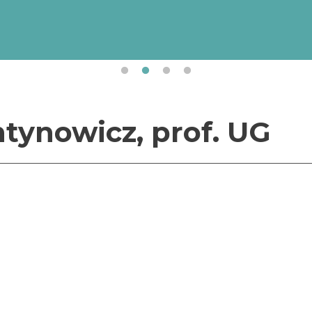
Uniwersytet Gdański realizuje projekt „Internacjonali
Uniwersytetu Gdańskiego” (numer projektu/umowy:
BPI/STE/2023/1/00017/DEC/01 z dnia 19.10.2023 r.
finansowany przez Narodową Agencję Wymiany Akad
ramach Programu „STER – Umiędzynarodowienie szkół 
ntynowicz, prof. UG