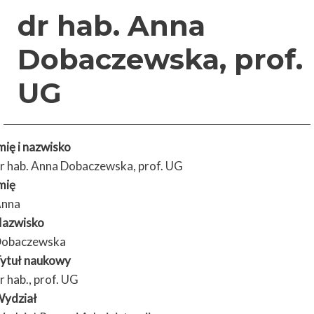
dr hab. Anna
Dobaczewska, prof.
UG
mię i nazwisko
r hab. Anna Dobaczewska, prof. UG
mię
nna
azwisko
obaczewska
ytuł naukowy
r hab., prof. UG
ydział