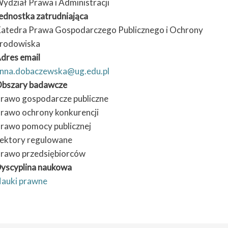
ydział Prawa i Administracji
ednostka zatrudniająca
atedra Prawa Gospodarczego Publicznego i Ochrony
rodowiska
dres email
nna.dobaczewska@ug.edu.pl
bszary badawcze
rawo gospodarcze publiczne
rawo ochrony konkurencji
rawo pomocy publicznej
ektory regulowane
rawo przedsiębiorców
yscyplina naukowa
auki prawne