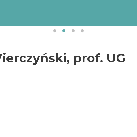
Uniwersytet Gdański realizuje projekt „Internacjonali
Uniwersytetu Gdańskiego” (numer projektu/umowy:
BPI/STE/2023/1/00017/DEC/01 z dnia 19.10.2023 r.
finansowany przez Narodową Agencję Wymiany Akad
ramach Programu „STER – Umiędzynarodowienie szkół 
ierczyński, prof. UG