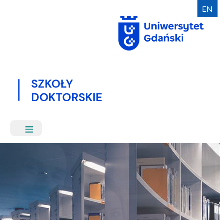
Przejdź
EN
do
treści