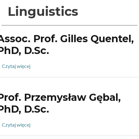
Linguistics
Assoc. Prof. Gilles Quentel,
PhD, D.Sc.
Czytaj więcej
o
Assoc.
Prof.
Gilles
Prof. Przemysław Gębal,
Quentel,
PhD,
PhD, D.Sc.
D.Sc.
Czytaj więcej
o
Prof.