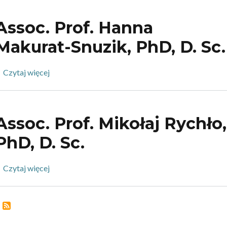
Przemysław
Gębal,
Assoc. Prof. Hanna
PhD,
D.Sc.
Makurat-Snuzik, PhD, D. Sc.
Czytaj więcej
o
Assoc.
Prof.
Hanna
Assoc. Prof. Mikołaj Rychło,
Makurat-
Snuzik,
PhD, D. Sc.
PhD,
D.
Czytaj więcej
o
Sc.
Assoc.
Prof.
Mikołaj
Rychło,